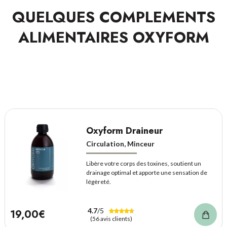
QUELQUES COMPLEMENTS
ALIMENTAIRES OXYFORM
Oxyform Draineur
Circulation, Minceur
Libère votre corps des toxines, soutient un
drainage optimal et apporte une sensation de
légèreté.
4.7
/5
19,00€
(56 avis clients)