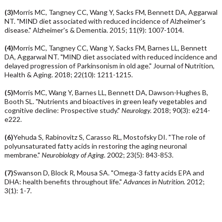
(3)
Morris MC, Tangney CC, Wang Y, Sacks FM, Bennett DA, Aggarwal
NT. "MIND diet associated with reduced incidence of Alzheimer's
disease." Alzheimer's & Dementia. 2015; 11(9): 1007-1014.
(4)
Morris MC, Tangney CC, Wang Y, Sacks FM, Barnes LL, Bennett
DA, Aggarwal NT. "MIND diet associated with reduced incidence and
delayed progression of Parkinsonism in old age." Journal of Nutrition,
Health & Aging. 2018; 22(10): 1211-1215.
(5)
Morris MC, Wang Y, Barnes LL, Bennett DA, Dawson-Hughes B,
Booth SL. "Nutrients and bioactives in green leafy vegetables and
cognitive decline: Prospective study."
Neurology.
2018; 90(3): e214-
e222.
(6)
Yehuda S, Rabinovitz S, Carasso RL, Mostofsky DI. "The role of
polyunsaturated fatty acids in restoring the aging neuronal
membrane."
Neurobiology of Aging.
2002; 23(5): 843-853.
(7)
Swanson D, Block R, Mousa SA. "Omega-3 fatty acids EPA and
DHA: health benefits throughout life."
Advances in Nutrition.
2012;
3(1): 1-7.