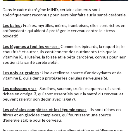
Dans le cadre du régime MIND, certains aliments sont
spécifiquement reconnus pour leurs bienfaits sur la santé cérébrale.
Les baies
: Fraises, myrtilles, mûres, framboises, elles sont riches en
antioxydants qui aident à protéger le cerveau contre le stress
oxydatif.
Les légumes à feuilles vertes :
Comme les épinards, la roquette, le
chou frisé et autres, ils contiennent des nutriments tels que la
vitamine K, la lutéine, la folate et le bêta-carotène, connus pour leur
soutien à la santé cérébrale(
5
).
Les noix et graines
: Une excellente source d'antioxydants et de
vitamine E, qui aident à protéger les cellules nerveuses(
6
).
Les poissons gras
: Sardines, saumon, truite, maquereau, ils sont
riches en oméga-3, qui sont essentiels pour la santé du cerveau et
peuvent ralentir son déclin avec l'âge(
7
).
Les céréales complètes et les légumineuses
: Ils sont riches en
fibres et en glucides complexes, qui fournissent une source
d'énergie stable pour le cerveau.
Incorporer ces aliments dans votre alimentation quotidienne peut