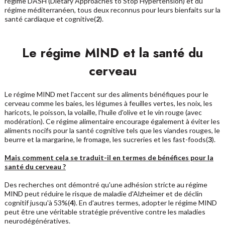
régime DASH (Dietary Approaches to Stop Hypertension) et du
régime méditerranéen, tous deux reconnus pour leurs bienfaits sur la
santé cardiaque et cognitive(
2
).
Le régime MIND et la santé du
cerveau
Le régime MIND met l'accent sur des aliments bénéfiques pour le
cerveau comme les baies, les légumes à feuilles vertes, les noix, les
haricots, le poisson, la volaille, l'huile d'olive et le vin rouge (avec
modération). Ce régime alimentaire encourage également à éviter les
aliments nocifs pour la santé cognitive tels que les viandes rouges, le
beurre et la margarine, le fromage, les sucreries et les fast-foods(
3
).
Mais comment cela se traduit-il en termes de bénéfices pour la
santé du cerveau ?
Des recherches ont démontré qu'une adhésion stricte au régime
MIND peut réduire le risque de maladie d'Alzheimer et de déclin
cognitif jusqu'à 53%(
4
). En d'autres termes, adopter le régime MIND
peut être une véritable stratégie préventive contre les maladies
neurodégénératives.