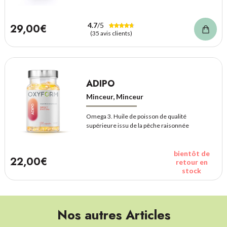
4.7
/5
29,00€
(35 avis clients)
ADIPO
Minceur, Minceur
Omega 3. Huile de poisson de qualité
supérieure issu de la pêche raisonnée
bientôt de
22,00€
retour en
stock
Nos autres Articles