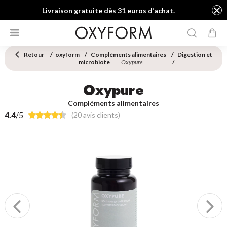
Livraison gratuite dès 31 euros d’achat.
Retour
oxyform
Compléments alimentaires
Digestion et
microbiote
Oxypure
Oxypure
Compléments alimentaires
4.4
/5
(20 avis clients)