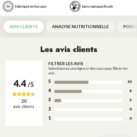
Fabriqué en Europe
Sans nanoparticule
AVIS CLIENTS
ANALYSE NUTRITIONNELLE
POSO
Les avis clients
FILTRER LES AVIS
Selectionnez une ligne ci-dessous pour filtrer les
avis
4.4
5
10
/5
4
8
3
2
20
avis clients
2
0
1
0