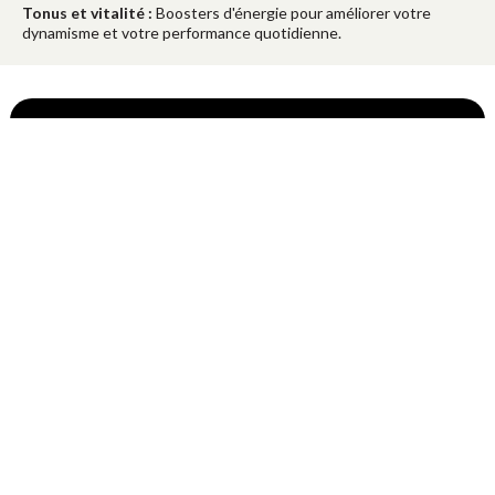
Tonus et vitalité :
Boosters d'énergie pour améliorer votre
dynamisme et votre performance quotidienne.
Diversité des Produits protéinés
gourmands pour une perte de poids
efficace
Notre offre inclut une variété de produits adaptés à tous les
gouts et offrant un large choix de saveurs :
Choix varié de
toasts, barres protéinées, boissons chaudes et froides, muesli,
plats préparés enrichis en protéines, soupes, veloutés,
desserts et crèmes pour diversifier votre alimentation
Nos Solutions contre la Fatigue et le
Stress
Les défis du quotidien peuvent souvent conduire à la fatigue