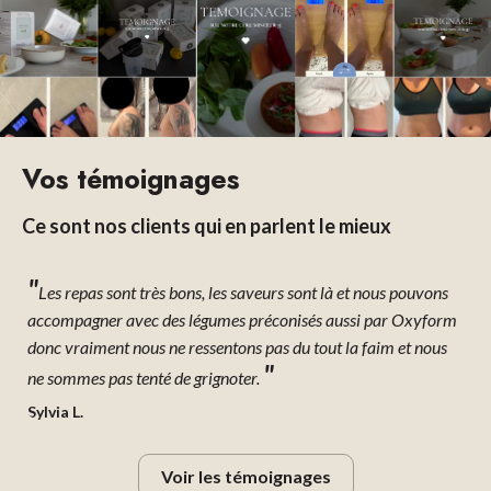
Vos témoignages
Ce sont nos clients qui en parlent le mieux
"
"
s
c'est un excellent moyen pour amorcer une cure de
rm
commencer par des protéines. J'étais satisfaite de ma semaine
vr
et cela m'a aidé à perdre du poids. Je vais continuer dans ma
jo
"
lancée.
T
Miriam P.
Voir les témoignages